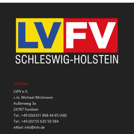
Adresse
LVFV e.V.
c./o. Michael Wichmann
Außenweg 3a
24787 Fockbek
Tel.: +49 (0)4331 868 44 85 (AB)
Tel.: +49 (0)155 635 50 584
eMail:
info@lvfv.de