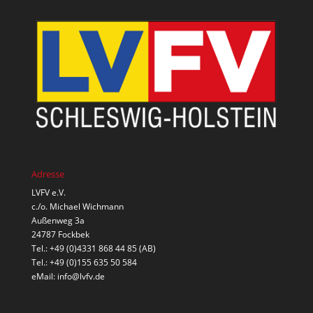
Adresse
LVFV e.V.
c./o. Michael Wichmann
Außenweg 3a
24787 Fockbek
Tel.: +49 (0)4331 868 44 85 (AB)
Tel.: +49 (0)155 635 50 584
eMail:
info@lvfv.de