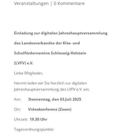
Veranstaltungen
|
0 Kommentare
Einladung zur digitalen Jahreshauptversammlung
des Landesverbandes der Kita- und
Schulfördervereine Schleswig-Holstein
(LVFV) e.V.
Liebe Mitglieder,
hiermit laden wir Sie herzlich zur digitalen
Jahreshauptversammlung des LVFV e.V. ein.
Am:
Donnerstag, den 03.Juli 2025
Ort:
Videokonferenz (Zoom)
Uhrzeit:
19.30 Uhr
Tagesordnungspunkte: